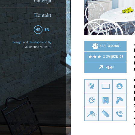
Galerija
Kontakt
design and development by
3+1 OSOBA
palete creative team
3 ZVIJEZDICE
2
45M