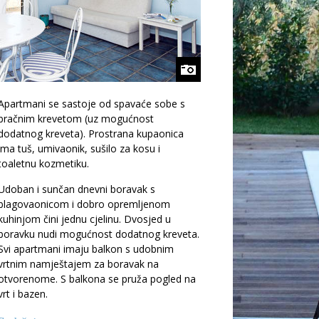
Apartmani se sastoje od spavaće sobe s
bračnim krevetom (uz mogućnost
dodatnog kreveta). Prostrana kupaonica
ima tuš, umivaonik, sušilo za kosu i
toaletnu kozmetiku.
Udoban i sunčan dnevni boravak s
blagovaonicom i dobro opremljenom
kuhinjom čini jednu cjelinu. Dvosjed u
boravku nudi mogućnost dodatnog kreveta.
Svi apartmani imaju balkon s udobnim
vrtnim namještajem za boravak na
otvorenome. S balkona se pruža pogled na
vrt i bazen.