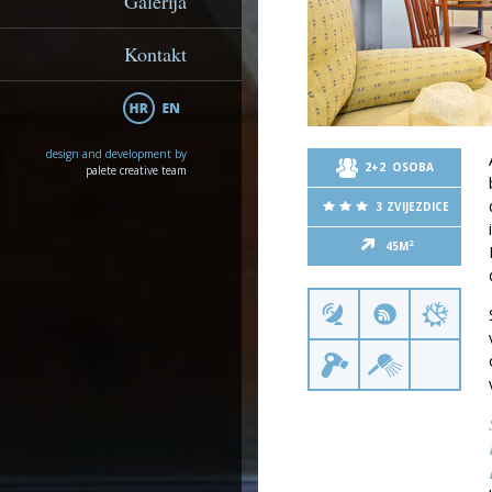
Galerija
Kontakt
design and development by
2+2 OSOBA
palete creative team
3 ZVIJEZDICE
2
45M